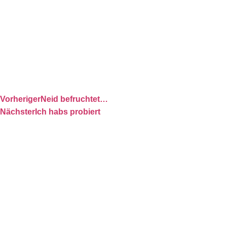
Vorheriger
Neid befruchtet…
Nächster
Ich habs probiert