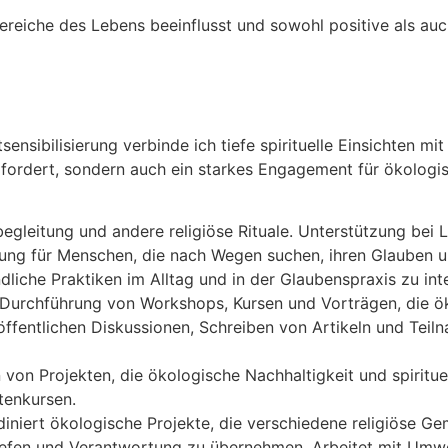
 Bereiche des Lebens beeinflusst und sowohl positive als au
nsibilisierung verbinde ich tiefe spirituelle Einsichten 
rfordert, sondern auch ein starkes Engagement für ökologisc
egleitung und andere religiöse Rituale. Unterstützung bei 
itung für Menschen, die nach Wegen suchen, ihren Glauben
liche Praktiken im Alltag und in der Glaubenspraxis zu inte
 Durchführung von Workshops, Kursen und Vorträgen, die ö
öffentlichen Diskussionen, Schreiben von Artikeln und Teil
ten von Projekten, die ökologische Nachhaltigkeit und spirit
tenkursen.
rdiniert ökologische Projekte, die verschiedene religiös
tiefen und Verantwortung zu übernehmen. Arbeitet mit Umw