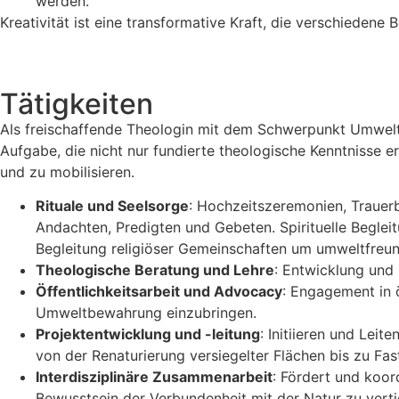
werden.
Kreativität ist eine transformative Kraft, die verschiedene
Tätigkeiten
Als freischaffende Theologin mit dem Schwerpunkt Umweltse
Aufgabe, die nicht nur fundierte theologische Kenntnisse e
und zu mobilisieren.
Rituale und Seelsorge
: Hochzeitszeremonien, Trauerb
Andachten, Predigten und Gebeten. Spirituelle Begle
Begleitung religiöser Gemeinschaften um umweltfreund
Theologische Beratung und Lehre
: Entwicklung und
Öffentlichkeitsarbeit und Advocacy
: Engagement in 
Umweltbewahrung einzubringen.
Projektentwicklung und -leitung
: Initiieren und Lei
von der Renaturierung versiegelter Flächen bis zu Fas
Interdisziplinäre Zusammenarbeit
: Fördert und koo
Bewusstsein der Verbundenheit mit der Natur zu ver