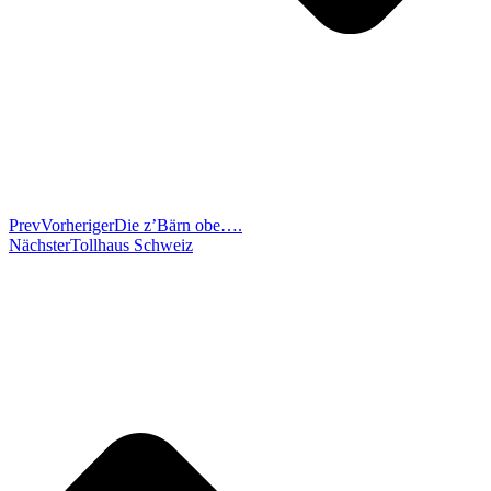
Prev
Vorheriger
Die z’Bärn obe….
Nächster
Tollhaus Schweiz